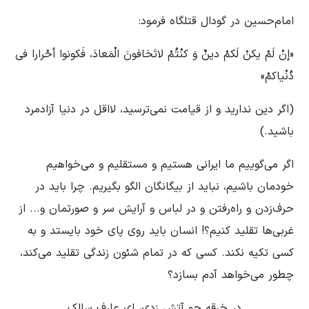
امام‌حسین در گودال قتلگاه ‌فرمود:
«إنْ لَمْ یکنْ لَکمْ دینٌ وَ کنْتُمْ لاتَخافونَ الْمَعادَ، فَکونوا أحْرارا فی
دُنْیاکمْ»
(اگر دین ندارید و از قیامت نمی‌ترسید، لااقل در دنیا آزادمرد
باشید.)
اگر می‌گوییم ما ایرانی هستیم و مستقلیم و می‌خواهیم
خودمان باشیم، نباید از بیگانگان الگو بگیریم. چرا باید در
حرف‌زدن و راه‌رفتن و در لباس و آرایش سر و صورتمان و... از
غربی‌ها تقلید کنیم؟! انسان باید روی پای خود بایستد و به
کسی تکیه نکند. کسی که در تمام شئون زندگی تقلید می‌کند،
چطور می‌خواهد آدم بسازد؟
در خرقه چو آتش زدی‌، ای عارف سالک‌