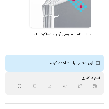
پایان نامه «بررسی آراء و عملکرد متفکران تربیت دینی غیررسمی در ایران» نوشتۀ حسین باغگلی
این مطلب را مشاهده کردم
اشتراک گذاری