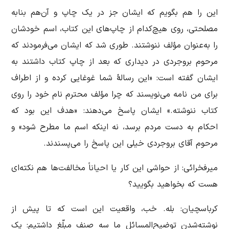
این را هم بگویم که ایشان جز در یک چاپ و آن‌هم بنابه
مصلحتی، روی هیچ‌کدام از چاپ‌های این کتاب، اسم خودشان
را به‌عنوان مؤلف ننوشتند. طوری شد که ایشان می‌فرمودند که
مرحوم بروجردی در دیداری که بعد از چاپ کتاب داشتند به
ایشان گفته است: «این رسالۀ شما غوغایی کرده و از اطراف
برای من نامه می‌نویسند که چرا مؤلف محترم نام خود را روی
کتاب ننوشته.» ایشان پاسخ می‌دهند: «هدف این بود که
احکام به دست مردم برسد، نه اینکه اسم ما مطرح شود» و
مرحوم آقای بروجردی خیلی این پاسخ را می‌پسندند.
میرفخرائی: از حواشی این کار یا احیاناً مخالفت‌ها هم نکته‌ای
هست که بخواهید بگویید؟
کرباسچیان: بله. خب، واقعیت این است که تا پیش از
نوشته‌شدن توضیح‌المسائل ما سه صنف مبلّغ داشتیم: یک