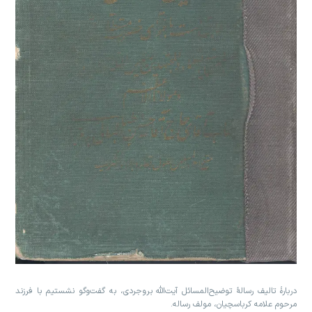
دربارۀ تالیف رسالۀ توضیح‌المسائل آیت‌الله بروجردی، به گفت‌وگو نشستیم با فرزند
مرحوم علامه کرباسچیان، مولف رساله.