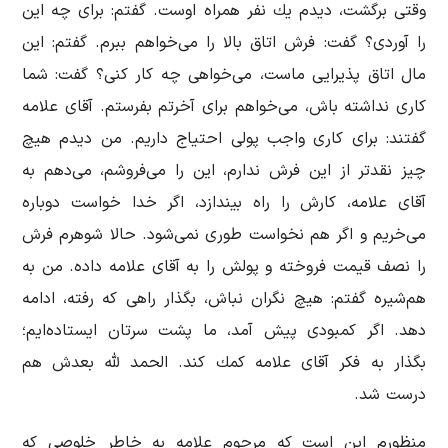
وقتی برگشت، دیدم یك نفر همراه اوست. گفتم: برای چه این
را آوردی؟ گفت: فرش اتاق بالا را می‌خواهم ببرم. گفتم: این
مال اتاق پذیرایی ماست، می‌خواهی چه كار كنی؟ گفت: شما
كاری نداشته باش، می‌خواهم برای آخرتم بفرستم. آقای علامه
گفتند: برای كاری واجب پولی احتیاج داریم. من دیدم هیچ
چیز نقد‌تر از این فرش ندارم، این را می‌فروشم، می‌دهم به
آقای علامه، كارش را راه بیندازد، اگر خدا خواست دوباره
می‌خریم و اگر هم نخواست طوری نمی‌شود. حالا شوهرم فرش
را نصف قیمت فروخته و پولش را به آقای علامه داده. من به
هم‌شیره گفتم: هیچ نگران نباش، بگذار راهی كه رفته، ادامه
دهد. اگر كمبودی پیش آمد، ما پشت سرتان ایستاده‌ایم؛
بگذار به فكر آقای علامه كمك کند. الحمد لله بعدش هم
درست شد.
منظورم این است كه مرحوم علامه به خاطر خلوصی که