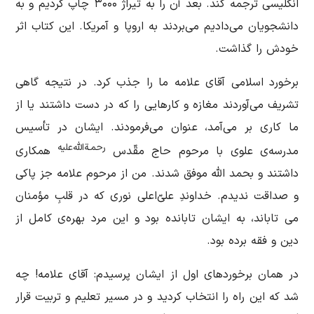
انگلیسی ترجمه كند. بعد آن را به تیراژ ۳۰۰۰ چاپ كردیم و به
دانشجویان می‌دادیم می‌بردند به اروپا و آمریكا. این كتاب اثر
خودش را گذاشت.
برخورد اسلامی آقای علامه ما را جذب كرد. در نتیجه گاهی
تشریف می‌آوردند مغازه و كارهایی را كه در دست داشتند یا از
ما كاری بر می‌آمد، عنوان می‌فرمودند. ایشان در تأسیس
رحمـةالله‌علیه
مدرسه‌‌‌ی علوی با مرحوم حاج مقّدس
همكاری
داشتند و بحمد الله موفق شدند. من از مرحوم علامه جز پاكی
و صداقت ندیدم. خداوندِ علی‌ّاعلی نوری که در قلبِ مؤمنان
می تاباند، به ایشان تابانده بود و این مرد بهره‌ی كامل از
دین و فقه برده بود.
در همان برخوردهای اول از ایشان پرسیدم: آقای علامه! چه
شد كه این راه را انتخاب كردید و در مسیر تعلیم و تربیت قرار