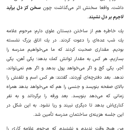
داشت، واقعا سخنش اثر می‌گذاشت چون
سخن كز دل برآید
لاجرم بر دل نشیند
.
یك خاطره هم از ساختن دبستان علوی دارم: مرحوم علامه
یك شب عده‌ای را دعوت كردند. در یك اتاق بزرگ نشسته
بودیم. مقداری صحبت كردند كه ما می‌خواهیم مدرسه را
بسازیم، هر كس به مقدار توانش كمك بدهد؛ یكی آهن، یكی
آجر، یكی گچ و اگر می‌خواهد پول بدهد و اگر هم نمی‌تواند،
ندهد. بعد دفترچه‌ای آوردند، گفتند: هر كس اسم و تلفنش را
بالای صفحه بنویسد و جنسی را هم كه می‌خواهد بدهد همراه
زمانی که می‌دهد بنویسد. بعد ورقه را برگرداند و به نفر
كناری‌اش بدهد تا دیگری نبیند و ریا نشود. به این شکل در
این جلسه هزینه‌ی ساختمان مدرسه تأمین شد.
من هیچ وقت ندیدم و نشنیدم كه مرحوم علامه كاری را