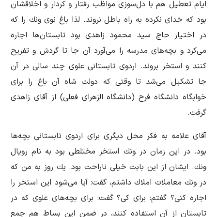
ایام تعطیل هم با دل‌سوزی مواظب رفتار و كردار و اخلاقشان
بود كه خدای نكرده به راه باطل نروند. لذا باغ نوی ونك را كه
در اختیار حاج سید محمود زاهدی بود تابستان‌ها اجاره
می‌كرد و بچه‌های مدرسه را می‌آورد آن جا تا گردش و تفریح
كنند و استخر بروند. اردوی تابستانی علوی چند سالی در آن
جا تشكیل می‌شد تا وقتی كه دولت شاه آن باغ را برای
خوابگاه دانشگاه فرح (دانشگاه الزهرای فعلی) از آقای زاهدی
گرفت.
آقای علامه به فكر محل دیگری برای اردوی تابستانی بچه‌ها
بود. در این زمان در ونك استخر مختلطی بود به نام رویال
ونك. ایشان از این بابت خیلی ناراحت بود. یك روز به من كه
در ونك معاملات املاك داشتم، گفت: آیا می‌شود این استخر را
اجاره كنی؟ گفتم: برای كی؟ گفت: برای بچه‌های علوی كه در
تابستان از آن استفاده كنند، در ضمن این بساط هم جمع