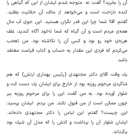
آن را بخرید؟ گفت: نه. متوجه شدم ایشان از این كه گیاهی را
كنده ناراحت است و می‌خواهد از مالك آن حلالیت بطلبد.
گفتم: آقا! شما چرا این قدر نگران هستید. این جوی آب مال
همه‌ی مردم است و آن گیاه كه شما ناخود آگاه كندید، علف
هرزه‌ی خود رو بود و كسی آن را نكاشته بود. من تعجب
می‌كردم كه فردی این مقدار به حساب و كتاب قیامت معتقد
باشد.
یك وقت آقای دكتر مجتهدی (رئیس بهداری ارتش) كه هم
شاگردی مرحوم روزبه بود از خارج برای ایشان یك دست كت و
شلوار آورده بود. به من گفت: این را برای مرحوم روزبه ببر
چون ممكن است از من قبول نكند. من بردم. ایشان پرسید:
این چیست؟ گفتم: این لباس را دكتر مجتهدی داده‌اند.
ایشان شلوار آن را برداشت و كتش را كه مدل آن شیك بود
برگرداند.