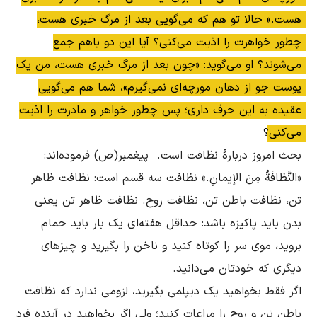
هست.» حالا تو هم که مى‌گویى بعد از مرگ خبرى هست، 
چطور خواهرت را اذیت مى‌کنى؟ آیا این دو باهم جمع 
مى‌شوند؟ او مى‌گوید: «چون بعد از مرگ خبرى هست، من یک 
پوست جو از دهان مورچه‌اى نمى‌گیرم»، شما هم می‌گویی 
عقیده به این حرف دارى؛ پس چطور خواهر و مادرت را اذیت 
مى‌کنى؟
بحث امروز دربارۀ نظافت است.  پیغمبر(ص)‌ فرموده‌اند: 
«النَّظافَةُ مِنَ الإیمانِ.» نظافت سه قسم است: نظافت ظاهر 
تن، نظافت باطن تن، نظافت روح. نظافت ظاهر تن یعنى 
بدن باید پاکیزه باشد: حداقل هفته‌اى یک بار باید حمام 
بروید، موى سر را کوتاه کنید و ناخن را بگیرید و چیزهاى 
اگر فقط بخواهید یک دیپلمی بگیرید، لزومى ندارد که نظافت 
باطن تن و روح را مراعات کنید؛ ولى اگر بخواهید در آینده فرد 