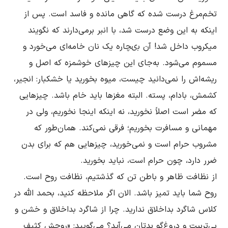
تخم‌مرغ درست شده که گاهی مانده و فاسد است. پس از 
اینکه به این وضع درست شد، با انبر برمى‌دارند که نگویند 
میکروب داخل شد! آن بىچاره یک نان خامه‌اى مى‌خورد و 
مسموم مى‌شود. به‌جاى این چیزهاى خوشمزه که اصل و 
ریشه‌اش را نمى‌دانید چیست، میوه بخورید یا خشکبار: انجیر، 
کشمش، بادام، پسته. البته مغزها باید خام باشد. چیزهایى 
که مضر است اصلاً نخورید، نه اینکه اینجا نخوریم، ولى در 
مهمانى و مسافرت بخوریم؛ فرقی نمى‌کند. همان‌طور که 
مشروب حرام است و نمى‌خورید، چیزهایى هم که براى بدن 
از نظافت ظاهر و باطن تن که گذشتیم، نظافت روح است. 
روح شما باید تمیز باشد. الان اگر ملاحظه کنید، بحمد الله در 
کلاس شاگرد بداخلاق ندارید. چرا از شاگرد بداخلاق و خشن و 
بى‌تربیت و دروغ‌گو بدتان مى‌آید؟ مى‌گویید: «روحش کثیف 