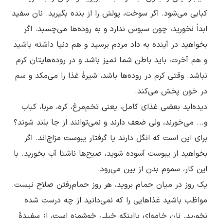
کبابى مى‌شود. اگر سوخت، پولش را از بنده بگیرید. نان سفید 
ابداً نخورید، چون سبوس ندارد و به روده‌ها مى‌چسبد. اگر 
بخواهید در آینده به داد مردم برسید و هم دنیا داشته باشید 
و هم آخرت، باید باطن شما تمیز باشد و در روده‌هایتان کرم 
نباشد. وقتى کرم در روده‌ها باشد، شیرۀ غذا را مى‌مکد و سم 
دیده‌اید بعضى غذاى کامل، یعنی تخم‌مرغ، کره، مربا، کباب 
و... مى‌خورند، ولى ضعف دارند و نمى‌توانند از جا بلند شوند؟ 
براى این است که انگل دارند یا گرفتار یبوست مزاج‌اند. اگر 
بخواهید از یبوست آسوده شوید، صبح‌ها ناشتا آب بخورید. با 
یک روز در میان حمام بروید، هر روز حمام‌رفتن صلاح نیست. 
مواظب باشید غذاهایى را که نمى‌دانید از چه درست شده 
نخورید. نان خامه‌اى بااینکه خیلى خوشمزه است، از سفیدۀ 