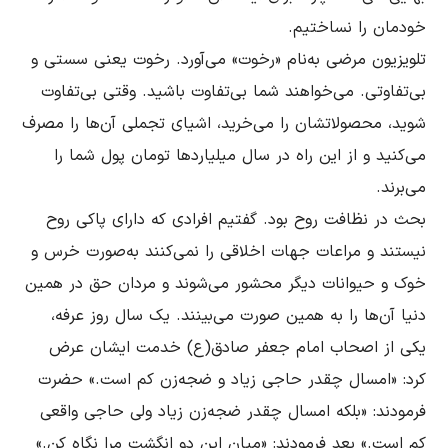
تلویزیون مرضى به‌نام «رخوت» مى‌آورد. رخوت یعنى سستى و 
بى‌تفاوتى. مى‌خواهند شما بى‌تفاوت باشید. وقتى بى‌تفاوت 
شوید، محصولاتشان را مى‌خرید، اشیای تجملى آن‌ها را مصرف 
مى‌کنید و از این راه در سال میلیاردها تومان پول شما را 
بحث در نظافت روح بود. گفتیم افرادى که داراى پاکى روح 
نیستند و مراعات جهات اخلاقى را نمى‌کنند به‌صورت خرس و 
خوک و حیوانات دیگر محشور مى‌شوند و مردان حق در همین 
دنیا آن‌ها را به همین صورت مى‌بینند. یک سال روز عرفه، 
یکى از اصحاب امام جعفر صادق(ع) ‌خدمت ایشان عرض 
کرد: «امسال چقدر حاجی زیاد و ضجه‌‌زن کم است.» حضرت 
فرمودند: «بلکه امسال چقدر ضجه‌‌زن زیاد ولی حاجی واقعی 
کم است.» بعد فرمودند: «میان این دو انگشت مرا نگاه کن.» 