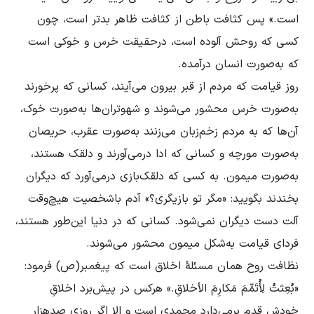
است.» پس کثافت باطن از کثافت ظاهر بدتر است، چون 
کسى که روحش آلوده است، درحقیقت خرس و خوکى است 
روز قیامت که مردم از قبر بیرون مى‌آیند، کسانى که پرخورند 
به‌صورت خرس محشور می‌شوند و شهوتران‌ها به‌صورت خوک، 
آن‌ها که به مردم زخم‌زبان مى‌زنند به‌صورت عقرب، حریصان 
به‌صورت مورچه و کسانى که ادا درمى‌آورند و دلقک هستند، 
به‌صورت میمون. به کسى که دلقک‌بازى درمى‌آورد که دیگران 
بخندند بگویید: «مگر تو بازیگرى؟» آدم باشخصیت هیچ‌وقت 
آلت دست دیگران نمى‌شود. کسانى که در دنیا این‌‌طور هستند، 
نظافت روح همان مسئلۀ اخلاق است که پیغمبر(ص) ‌فرمود: 
«بُعِثتُ لِأُتَمِّمَ مَکارِمَ الأخلاقِ.» هرکس در پیش‌برد اخلاقِ 
خودش قدم برمى‌دارد محمدى است و الا اگر روزى صدهزار 