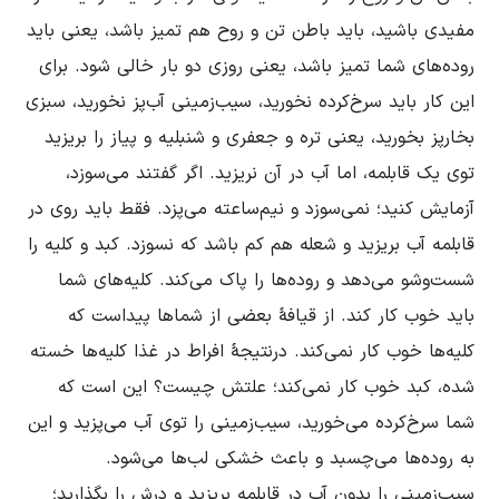
مفیدى باشید، باید باطن تن و روح هم تمیز باشد، یعنى باید 
روده‌هاى شما تمیز باشد، یعنى روزى دو بار خالى شود. براى 
این کار باید سرخ‌کرده نخورید، سیب‌زمینى آب‌پز نخورید، سبزى 
بخارپز بخورید، یعنى تره و جعفرى و شنبلیه و پیاز را بریزید 
توى یک قابلمه، اما آب در آن نریزید. اگر گفتند مى‌سوزد، 
آزمایش کنید؛ نمى‌سوزد و نیم‌ساعته مى‌پزد. فقط باید روى در 
قابلمه آب بریزید و شعله هم کم باشد که نسوزد. کبد و کلیه را 
شست‌وشو مى‌دهد و روده‌ها را پاک مى‌کند. کلیه‌هاى شما 
باید خوب کار کند. از قیافۀ بعضى از شماها پیداست که 
کلیه‌ها خوب کار نمى‌کند. درنتیجۀ افراط در غذا کلیه‌ها خسته 
شده، کبد خوب کار نمى‌کند؛ علتش چیست؟ این است که 
شما سرخ‌کرده مى‌خورید، سیب‌زمینى را توى آب مى‌پزید و این 
به روده‌ها مى‌چسبد و باعث خشکی لب‌ها می‌شود. 
سیب‌زمینى را بدون آب در قابلمه بریزید و درش را بگذارید؛ 