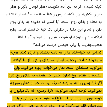
کیف کنیم.» اگر به این آدم بگویید: «هزار تومان بگیر و هزار 
نفر را بکش»، چرا نکشد؟ پس ریشۀ همۀ مفاسدْ ایمان‌نداشتن 
به معاد و بقاى روح است. آیا کسى که عقیده به بقاى روح 
دارد و تمام این دنیا در نظرش یک کپۀ خاکستر است، براى 
اینکه مردم متوجه‌ او شوند، هیپى مى‌شود و آن قیافۀ 
عجیب‌وغریب را براى خودش درست مى‌کند؟ 

کسانى که خواستند ما را به ذلت بکِشند و کاری کنند هرچه 
مى‌خواهند انجام دهیم ایمان به بقاى روح را از ما گرفتند. 
مى‌گوید مسلمان است، نماز مى‌خواند، روزه مى‌گیرد، ولى 
عقیده به بقاى روح ندارد. کسى که عقیده به بقاى روح دارد، 
اگر کرۀ زمین را به او بدهند، یک پوست جو از دهان مورچه 
نمى‌گیرد. توجه کنید، مى‌گویم: «کرۀ زمین»، نه یک‌میلیون یا 
دومیلیون. على‌‌بن‌‌ابى‌طالب‌(ع) ‌مى‌فرماید: «مى‌دانى چرا به 
مورچه‌اى ظلم نمى‌کنم؟ براى اینکه مى‌دانم بعد از مرگ خبرى 