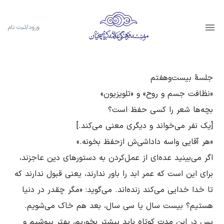
ورود/ثبت نام
اگر مى‌بینید عده‌اى از عمل‌‌کردن به دستورهاى دین عاجزند، 
براى این است که عمر ابد را باور ندارند، یعنى قبول ندارند که 
تا خدا خدایى مى‌کند زنده‌اند. مى‌گوید: «مگر چقدر در دنیا 
هستیم؟ بیست سال یا سی سال، بعد هم خاک مى‌شویم. 
پس در این مدت کوتاه باید بیشتر بخوریم، بهتر بپوشیم و 