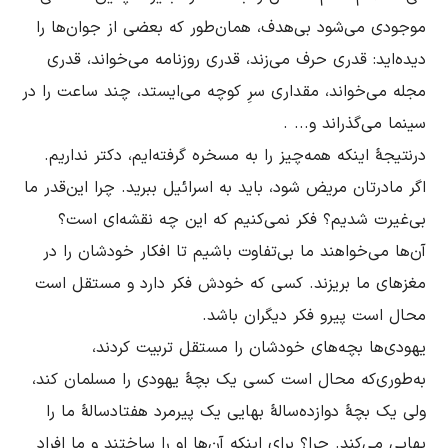
موجودى مى‌شود بى‌هدف، همان‌‌طور که بعضى از جوان‌ها را 
دیده‌اید: قدرى حرف مى‌زند، قدرى روزنامه مى‌خواند، قدرى 
مجله مى‌خواند، مقدارى سرِ کوچه مى‌ایستد، چند ساعت را در 
درنتیجۀ اینکه همه‌چیز را به مسخره گرفته‌ایم، دکتر نداریم. 
اگر مادرتان مریض شود، باید به اسرائیل ببرید. چرا این‌قدر ما 
بى‌غیرت شدیم؟ فکر نمى‌کنیم که این چه نقشه‌اى است؟ 
آن‌ها مى‌خواهند ما بى‌تفاوت باشیم تا افکار خودشان را در 
مغزهاى ما بریزند. کسى که خودش فکر دارد و مستقل است 
یهودى‌ها بچه‌هاى خودشان را مستقل تربیت کردند، 
به‌طوری‌که محال است کسى یک بچۀ یهودى را مسلمان کند، 
ولى یک بچۀ دوازده‌‌سالۀ بهایى یک پیرمرد هفتادسالۀ ما را 
بهایى مى‌کند. چرا؟ براى اینکه آن‌ها او را ساختند و ما افراد 