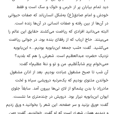
دید تمام بیابان پر از خرس و خوک و سگ است و فقط 
خودش و امام صادق(ع)‌ به‌شکل انسان‌اند که صفات حیوانى 
البته مى‌دانید افرادى که ریاضت مى‌کشند حقایق این عالم را 
مى‌بینند. حاج ارباب که از رفقاى بنده بود، در جوانى ریاضت 
مى‌کشید. گفت: «شب جمعه ابن‌بابویه بودیم...» ابن‌بابویه 
نزدیک حضرت عبدالعظیم است. شعرش را هم که بلدید؟ 
آن شب تا صبح مشغول عبادت بودیم. بعد از اذان مشغول 
خواندن مثنوى بودیم که یک‌مرتبه درویشى سیاه و لخت 
مادرزاد با بدن پشمالو از لاى نى‌ها بیرون آمد. سابقاً جلوى 
ایوان ابن‌بابویه نیزار بود. درویش در چندمترى ما نشست. 
گفت: «ورق بزنید و سر صفحه، این شعر را بخوانید.» ورق زدیم 
و دیدیم همان شعرى است که او گفت. خواندیم. گفت: «من 