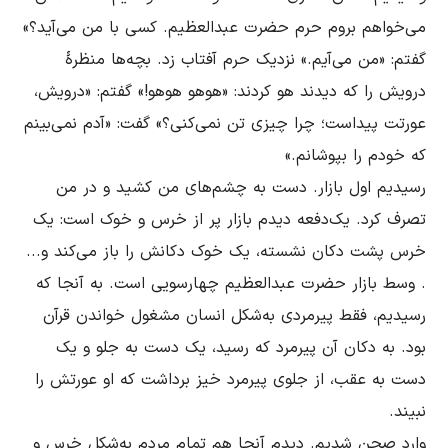
مى‌خواهم بروم حرم حضرت عبدالعظیم. کسى با من می‌آید؟» 
گفتم: «من می‌آیم.» نزدیک حرم آفتاب زد. بچه‌ها منظرۀ 
درویش را که دیدند هو کردند: «هوهو هوهو!» گفتم: «درویش، 
عورتت پیداست؛ چرا چیزى تن نمى‌کنى؟» گفت: «آدم نمى‌بینم 
رسیدیم اول بازار. دست به چشم‌هاى من کشید و در من 
تصرف کرد. یک‌دفعه دیدم بازار پر از خرس و خوک است: یک 
خرس پشت دکان نشسته، یک خوک دکانش را باز مى‌کند و... 
. وسط بازار حضرت عبدالعظیم چهارسویى است. به آنجا که 
رسیدیم، فقط پیرمردى به‌شکل انسان مشغول خواندن قرآن 
بود. به دکان آن پیرمرد که رسید، یک دست به جلو و یک 
دست به عقب، از جلوى پیرمرد خیز برداشت که او عورتش را 
وارد صحن شدیم. دیدم آنجا هم تمام مردم به‌شکل خرس و 