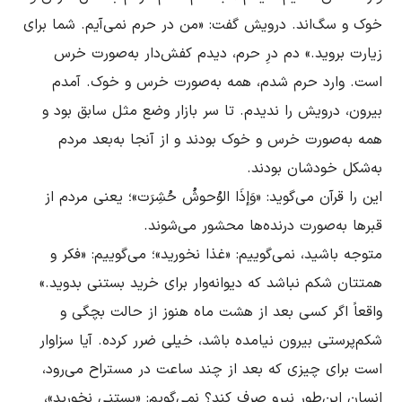
خوک و سگ‌اند. درویش گفت: «من در حرم نمى‌آیم. شما براى 
زیارت بروید.» دم درِ حرم، دیدم کفش‌دار به‌صورت خرس 
است. وارد حرم شدم، همه به‌صورت خرس و خوک. آمدم 
بیرون، درویش را ندیدم. تا سر بازار وضع مثل سابق بود و 
همه به‌صورت خرس و خوک بودند و از آنجا به‌بعد مردم 
این را قرآن مى‌گوید: «وَإذَا الوُحوشُ حُشِرَت»؛ یعنى مردم از 
متوجه باشید، نمى‌گوییم: «غذا نخورید»؛ مى‌گوییم: «فکر و 
همتتان شکم نباشد که دیوانه‌وار براى خرید بستنى بدوید.» 
واقعاً اگر کسى بعد از هشت ماه هنوز از حالت بچگى و 
شکم‌پرستى بیرون نیامده باشد، خیلى ضرر کرده. آیا سزاوار 
است براى چیزى که بعد از چند ساعت در مستراح مى‌رود، 
انسان این‌طور نیرو صرف کند؟ نمى‌گویم: «بستنى نخورید»، 