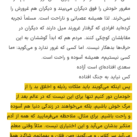
مغرور خودش را فوق دیگران مى‌بیند و دیگران هم غرورش را 
نمى‌خرند. لذا همیشه عصبانى و ناراحت است. مسلماً تجربه 
کرده‌اید افرادى که گرفتار غرورند میل دارند که دیگران در 
مقابلشان کوچکى کنند. مردم هم که ابداً گوششان به این 
حرف‌ها بدهکار نیست. اما کسى که غرور ندارد و مى‌گوید: «ما 
کس نیاید به جنگ افتاده 

پس اینکه مى‌گویند باید ملکات رذیله و اخلاق بد را از 
خودمان دور کنیم تنها براى این نیست که در عالم بعد از 
مرگ خوش باشیم، بلکه مى‌خواهند در زندگى دنیا هم آسوده 
و راحت باشیم. براى مثال، ملاحظه مى‌فرمایید که همه از آدم 
متکبر بدشان مى‌آید و این اختیارى نیست. مثلاً وقتى معلم 
مى‌آید سر کلاس و مى‌گوید: «من فلان و بهمانم»، شاگرد همۀ 