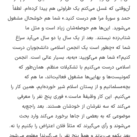
آن‌وقتى که غسل مى‌کنم یک طراوتى هم پیدا کرده‌ام. لطفاً 
حمد و سورۀ مرا هم درست کنید.» شما هم خوشحال مشغول 
مى‌شوید. این‌ها هم حوصله‌شان زیاد است و مثل ما 
شتاب‌زده نیستند. بعد از یک سال یا دو سال مى‌آید سراغ 
شما که «چطور است یک انجمن اسلامى دانشجویان درست 
کنیم؟» شما هم مى‌گویید: «به‌به، بسیار عالى است. انجمن 
اسلامى درست مى‌کنیم با تشکیلات منظم. همان‌طور که 
کمونیست‌ها و بهایى‌ها مشغول فعالیت‌اند، ما هم که 
بچه‌مسلمانیم و از پستان اسلام شیر خورده‌ایم، همین کار را 
می‌کنیم. این کار وظیفۀ ماست.» فورى پنج نفر را معرفى 
مى‌کند که سه نفرشان از خودشان هستند. بعد راجع‌به 
موضوعى که به بعضى از جاها برخورد مى‌کند وارد بحث 
مى‌شوند و رأى مى‌گیرند که مثلاً فلان اعتراض را بکنیم یا نه. 
بعد یکهو می‌ریزند و همۀ پنج نفر را مى‌گیرند! معلوم مى‌شود 