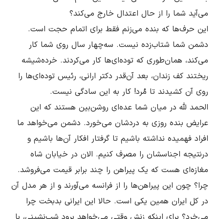
این حرف‌ها که بنده مى‌زنم فقط براى اتمام حجت است. 
دشمن شما شتاب‌زده نیست. سه‌چهار سال روى شما کار 
مى‌کند، همان‌طورى که توده‌اى‌ها کار مى‌کردند. خرده‌شیشه 
ریختند کف زندان، بعد آن‌قدر دکتر ارانى، رئیس توده‌اى‌ها را 
الحمد لله در میان شما عده‌اى روشن‌بین هستند که این 
عرایض بنده روزى به دردشان مى‌خورد. دشمن مى‌خواهد ما 
افراد فهمیده نداشته باشیم تا گرفتار افکار آن‌ها باشیم و 
درنتیجه اجناسشان را مصرف کنیم. الان در خیابان شاه 
مغازه‌اى هست که یک پیراهن را چند برابر قیمت مى‌فروشد. 
چرا؟ چون این پیراهن‌ها را از فرانسه مى‌آورند و از هر مدل آن 
در کل ایران همین یکى است. حالا این ایرانی بدبخت چرا 
مى‌خرد؟ براى اینکه زنش وقتى مى‌خواهد برود شب‌نشینى، با 