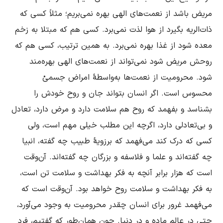
مریض باشد از نعمت‌هاى الهى بهره نمى‌بریم؛ مثلاً کسى که 
ذات‌الریه بگیرد از هوا لذت نمى‌برد. کسى هم که مبتلا به زخم 
معده شود از غذا بهره نمى‌برد. به همین ترتیب، کسى هم که 
روحش مریض شود نمى‌تواند از نعمت‌هاى الهى بهره‌مند 
شود. محرومیت از نعمت‌ها به‌واسطۀ امراض جسمىْ 
محسوس است. اگر انسان بتواند جان و روح خودش را 
بشناسد و بفهمد که روح هم سلامت دارد و مرض دارد، تعادل 
و بى‌تعادلى دارد، اگرچه این مطلب خیلى مهم است، ولى 
کسى که درک کند مى‌فهمد که برزویۀ طبیب چه گفته، انبیا 
چه گفته‌اند و علما و فلاسفه و بزرگان چه گفته‌اند. آن‌وقت 
است که هزار برابر آنچه به فکر بهداشت و سلامت تن است، 
به فکر بهداشت و سلامت روح خواهد بود. آن‌وقت است که 
مى‌فهمد غرور براى انسان چقدر محرومیت به وجود مى‌آورد، 
حتى در عالم ماده و در دنیا. چون همان‌طور که گفتیم، فرد 