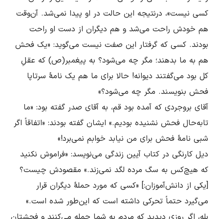
کسى نیست»، درنتیجه این حالت در او پیدا نمى‌شد. آن‌وقت 
هم خودش راحت مى‌شد و هم دیگران از دست او راحت 
بودند. کسى که گرفتار این صفت نیست مى‌گوید: «یک فحش 
هم به ما بدهند؛ مگر چه مى‌شود؟ به پیغمبر(ص) که عقلِ 
کل بود مى‌گفتند دیوانه! حالا براى ما هم یک نامۀ سرتاپا 
آقاى بروجردى که آمده بود قم، به آقاى صدر گفته بود: «ما 
تابه‌حال فحش نشنیده بودیم.» ایشان گفته بودند: «اتفاقاً اگر 
دیل کارنگى در کتاب آیین زندگى مى‌نویسد: «فراموش نکنید 
[یکی از دانش‌آموزان:] «کسى که مورد حملۀ دیگران قرار 
بله، اگر روزى دیدید که مردم به شما حمله مى‌کنند و فحشتان 