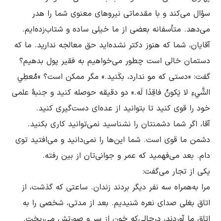
سؤال مى‌کند و با مقدماتى نیروهاى معنوى شما را هدر 
مى‌دهد. متأسفانه بعضى از ما خیلى ساده و شتاب‌زده‌ایم. 
آقایان، شما که هنوز دکتر نشده‌اید حق معالجه ندارید. ما که 
دستمان خالى است چطور مى‌خواهیم به فقیر پول بدهیم؟ 
گفت: «دستى که مو ندارد، بکَنید.» مگر ممکن است؟ «مُعطِي 
الشَّيءِ لا یَکونُ فاقِدًا لَه.» دو دقیقه حوصله کنید و جنبۀ علمى 
آقا، اگر شما دشمنتان را نشناسید نمى‌توانید کارى بکنید. 
دشمن ما قوى است. شما این‌ها را نمى‌دانید و مى‌افتید توی 
مرا به‌همراه سه نفر دیگر بردند زندان. ساعتی که گذشت، از 
اتاق بغلى صداى نعره شنیدیم. بعد از مدتى، شخصی را به 
اتاق ما آوردند، درحالى‌که خون از سر و صورتش مى‌ریخت. 