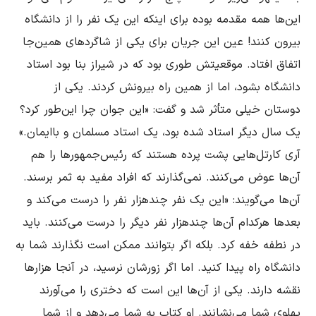
این‌ها همه مقدمه بوده براى اینکه این یک نفر را از دانشگاه 
بیرون کنند! عین این جریان براى یکى از شاگردهاى همین‌جا 
اتفاق افتاد. موقعیتش طورى بود که در شیراز بنا بود استاد 
دانشگاه بشود، اما از همین راه بیرونش کردند. یکى از 
دوستان خیلى متأثر شد و گفت: «این جوان چرا این‌طور کرد؟ 
آرى کارتل‌هایى پشت پرده هستند که رئیس‌جمهورها را هم 
آن‌ها عوض مى‌کنند. نمى‌گذارند که افراد مفید به ثمر برسند. 
آن‌ها مى‌گویند: «این یک نفر چندهزار نفر را درست مى‌کند و 
بعدها هرکدام آن‌ها چندهزار نفر دیگر را درست مى‌کنند. باید 
در نطفه خفه کرد. بلکه اگر بتوانند ممکن است نگذارند شما به 
دانشگاه راه پیدا کنید. اما اگر زورشان نرسید، در آنجا هزارها 
نقشه دارند. یکى از آن‌ها این است که دخترى را مى‌آورند 
پهلوى شما مى‌نشانند. او کتاب به شما مى‌دهد و از شما 