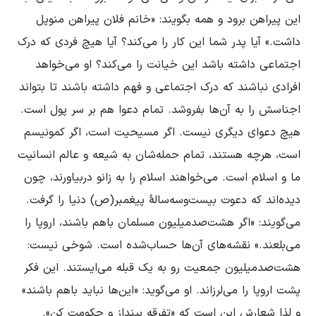
این پیراهن برود و همه بگویند: «خانم فلان پیراهن منوپل 
داشت.» آیا پدر شما این کار را مى‌کند؟ آیا هیچ فردى که درک 
اجتماعى داشته باشد این خیانت را مى‌کند؟ او مى‌خواهد 
افرادى نباشند که درک اجتماعى و فهم داشته باشند تا بتواند 
اجناسش را به آن‌ها بفروشد. تمام دعوا هم بر سر پول است. 
هیچ دعواى دیگرى نیست. اگر مسیحیت است، اگر کمونیسم 
است، هرچه هستند، تمام حمله‌شان به شیعه و عالم انسانیت 
ما و اسلام است. مى‌خواهند اسلام را به زانو دربیاورند، چون 
دیده‌اند که دعوت بیست‌وسه‌سالۀ پیغمبر(ص)‌ دنیا را گرفت. 
مى‌گویند: «اگر هشت‌صدمیلیون مسلمان باهم باشند، اروپا را 
مى‌بلعند.» نقشه‌هاى آن‌ها حساب‌شده است. شوخى نیست: 
هشت‌صدمیلیون جمعیت رو به یک قبله مى‌ایستند. این فکر 
پشت اروپا را مى‌لرزاند. او مى‌گوید: «این‌ها نباید باهم باشند» 
و لذا شعارش این است که «تفرقه بینداز و حکومت کن». 