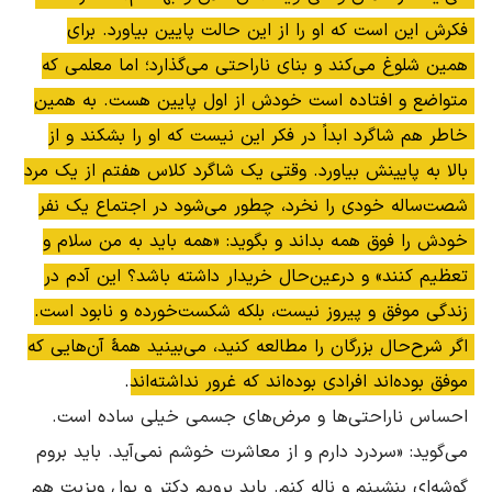
فکرش این است که او را از این حالت پایین بیاورد. برای 
همین شلوغ مى‌کند و بنای ناراحتى مى‌گذارد؛ اما معلمى که 
متواضع و افتاده است خودش از اول پایین هست. به همین 
خاطر هم شاگرد ابداً در فکر این نیست که او را بشکند و از 
بالا به پایینش بیاورد. وقتى یک شاگرد کلاس هفتم از یک مرد 
شصت‌ساله خودى را نخرد، چطور مى‌شود در اجتماع یک نفر 
خودش را فوق همه بداند و بگوید: «همه باید به من سلام و 
تعظیم کنند» و درعین‌حال خریدار داشته باشد؟ این آدم در 
زندگى موفق و پیروز نیست، بلکه شکست‌خورده و نابود است. 
اگر شرح‌حال بزرگان را مطالعه کنید، مى‌بینید همۀ آن‌هایى که 
موفق بوده‌اند افرادى بوده‌اند که غرور نداشته‌اند.
احساس ناراحتى‌ها و مرض‌هاى جسمى خیلى ساده است. 
مى‌گوید: «سردرد دارم و از معاشرت خوشم نمى‌آید. باید بروم 
گوشه‌اى بنشینم و ناله کنم. باید برویم دکتر و پول ویزیت هم 