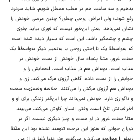
بدهیم و سه ساعت هم در مطب معطل شویم، شاید سردرد 
رفع شود.» ولى امراض روحى چطور؟ چنین مرضی خودش را 
نشان نمى‌دهد، یعنی این‌طور نیست که فورى بیاید جلوى 
چشم و چشمگیر باشد. این است که بسیار دیده شده است 
که به‌واسطۀ یک ناراحتى روحى یا به‌تعبیر دیگر به‌واسطۀ یک 
صفت غرور، مثلاً پنجاه سال خودش از دست خودش در 
عذاب است. بچه‌اش هم در عذاب است. اعصابش را و 
خوابش را از دست داده. گاهى آرزوى مرگ مى‌کند. زن و 
بچه‌اش هم آرزوى مرگش را مى‌کنند. خلاصه وضعىت سخت 
و ناگواری دارد. خودش نمى‌داند چرا این‌قدر زندگى براى او و 
اطرافیانش تلخ است. وقتى انسان کاوش مى‌کند، مى‌بیند 
مثلاً صفت غرور در او هست و چیز دیگرى نیست. اگر در 
دوران جوانى که هنوز این درخت تنومند نشده بود این ملکۀ 
رذیله را معالجه مى‌کرد و مى‌گفت: «در دنیا ذلیل‌تر از من 