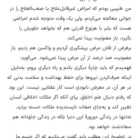
من طبیبى بودم که امراض غیرقابل‌علاج یا صعب‌العلاج را در 
جوانى معالجه مى‌کردم، ولى یک وقت متوجه شدم امراضی 
هست که بشر با هرنوع قدرتى هم که بخواهد جلویش را 
برفرض از فلان مرض پیشگیرى کردیم و واکسن هم زدیم، باز 
فهمیدم که باید چارۀ دیگرى بکنم و راه دیگرى بروم، به‌دلیل 
اینکه صرف‌کردن نیروها براى حفظ بهداشت و سلامت بدنى که 
در هر آن، در معرض نابودى است کار عقلایى نیست. این بود 
که رفتم دنبال علم اخلاق، براى آنکه اگر ملکات اخلاقى انسان 
تغییر کند و به‌جاى صفات ناپسندیده ملکات حسنه بیاید، 
نه‌تنها در زندگى دوروزۀ این دنیا بلکه در زندگى جاودانه هم 
در توضیح این مطلب باید گفت: می‌دانیم که اگر جسم ما 