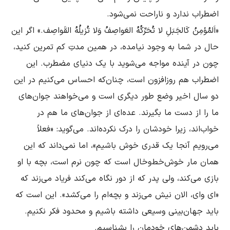
«اَلمُؤمِنُ کَالجَبَلِ لا تُحَرِّکُهُ العَواصِفُ وَلا تُزیلُهُ القَواصِف.» اگر این 
حال در شما به وجود نیامده، در همین مدتِ کم تمرین کنید، 
چون در آینده مواجه مى‌شوید با یک دنیاى مضطرب. این 
اضطراب هم روزافزون است، چنان‌که احساس مى‌کنیم در این 
دو سال اخیر وضع طور دیگرى است و مى‌خواهند جوان‌هاى 
ما را از دست ما بگیرند. عده‌اى از جوان‌هاى ما هم در 
خواب‌اند، زیرا خودشان را درک نکرده‌اند. مى‌گوید: «فعلاً 
مى‌رویم آنجا یک قدرى خوش باشیم»، اما نمى‌داند که این 
همان مار خوش‌خط‌وخال است که چون نرم است، بچه با او 
بازى مى‌کند، ولى پدر که از دور نگاه مى‌کند فریاد مى‌زند که 
«اى واى، الان نیش مى‌زند و بچه‌ام را مى‌کشد». این است که 
باید جهان‌بینى وسیعی داشته باشیم و محدود فکر نکنیم. 