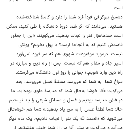
دشمنْ بیوگرافى فرداً فرد شما را دارد و کاملاً شناخته‌شده 
هستید. مى‌دانند که اگر شما دورۀ دانشگاه را طى کنید، ممکن 
است صدهاهزار نفر را نجات بدهید. مى‌گویند: «این را چطور 
فاسدش کنیم که به آنجاها نرسد؟ با پول بخریم؟ پولکى 
نیست. درمورد موضوعات شهوى هم که سر فرود نمى‌آورد. 
اسیر جاه و مقام هم که نیست. پس از راه دین و مبارزه در 
راه دین وارد شویم.» جوانی را روز اول دانشگاه می‌فرستند 
سراغ شما. به شما که مى‌رسد مسئلۀ غسل مى‌پرسد. بعد 
مى‌گوید: «آقا خوشا به‌حال شما که مدرسۀ علوى بوده‌اید. ما 
در فلان مدرسه بودیم و غسل و مسائل شرعى را بلد نیستیم. 
حالا شما لطفاً غسل را به من یاد بدهید.» شما هم خوشحال 
مى‌شوید که «الحمد لله یک نفر را نجات دادیم». یک ماه دیگر 
مى‌آید و مى‌گوید: «راستى آقا من از شما خیلى متشکرم. از 