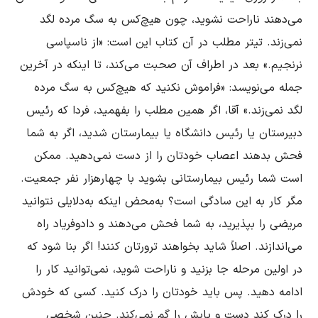
مى‌دهند ناراحت نشوید، چون هیچ‌کس به سگ مرده لگد 
نمى‌زند. تیتر مطلب در آن کتاب این است: «از ناسپاسى 
نرنجیم.» بعد در اطراف آن صحبت مى‌کند، تا اینکه در آخرین 
جمله مى‌نویسد: «فراموش نکنید که هیچ‌کس به سگ مرده 
لگد نمى‌زند.» آقا، اگر همین مطلب را بفهمید، فردا که رئیس 
دبیرستان یا رئیس دانشگاه یا بیمارستان شدید، اگر به شما 
فحش بدهند اعصاب خودتان را از دست نمى‌دهید. ممکن 
است شما رئیس بیمارستانى بشوید با چهارهزار نفر جمعیت. 
مگر کار به این سادگى است؟ به‌محض اینکه به‌دلایلی نتوانید 
مریضى را بپذیرید، به شما فحش مى‌دهند و دادوفریاد راه 
مى‌اندازند. اصلاً شاید بخواهند ترورتان کنند! اگر بنا شود که 
در اولین مرحله جا بزنید و ناراحت شوید، نمى‌توانید کار را 
ادامه دهید. پس باید خودتان را درک کنید. کسى که خودش 
را درک کند دست و پایش را گم نمى‌کند. چنین شخصی 