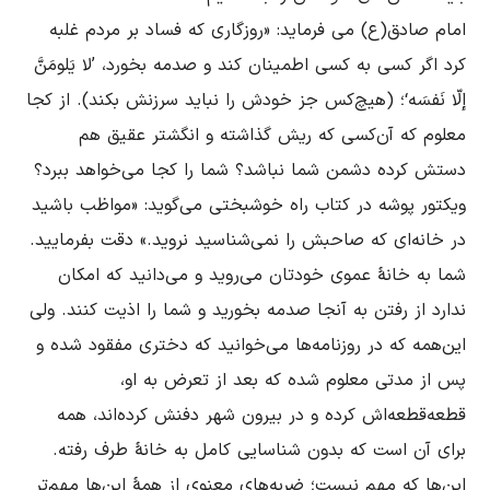
امام صادق(ع) مى فرماید: «روزگارى که فساد بر مردم غلبه 
کرد اگر کسى به کسى اطمینان کند و صدمه بخورد، ’لا یَلومَنَّ 
إلّا نَفسَه‘؛ (هیچ‌کس جز خودش را نباید سرزنش بکند). از کجا 
معلوم که آن‌کسى که ریش گذاشته و انگشتر عقیق هم 
دستش کرده دشمن شما نباشد؟ شما را کجا مى‌خواهد ببرد؟ 
ویکتور پوشه در کتاب راه خوشبختى مى‌گوید: «مواظب باشید 
در خانه‌اى که صاحبش را نمى‌شناسید نروید.» دقت بفرمایید. 
شما به خانۀ عموى خودتان مى‌روید و مى‌دانید که امکان 
ندارد از رفتن به آنجا صدمه بخورید و شما را اذیت کنند. ولى 
این‌همه که در روزنامه‌ها مى‌خوانید که دختری مفقود شده و 
پس از مدتی معلوم شده که بعد از تعرض به او، 
قطعه‌قطعه‌اش کرده و در بیرون شهر دفنش کرده‌اند، همه 
براى آن است که بدون شناسایى کامل به خانۀ طرف رفته. 
این‌ها که مهم نیست؛ ضربه‌هاى معنوى از همۀ این‌ها مهم‌تر 