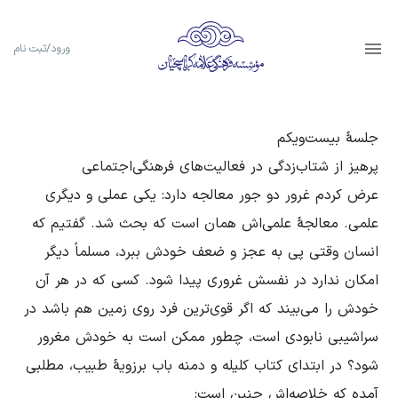
ورود/ثبت نام
عرض کردم غرور دو جور معالجه دارد: یکى عملى و دیگرى 
علمى. معالجۀ علمی‌اش همان است که بحث شد. گفتیم که 
انسان وقتى پى به عجز و ضعف خودش ببرد، مسلماً دیگر 
امکان ندارد در نفسش غرورى پیدا شود. کسى که در هر آن 
خودش را مى‌بیند که اگر قوى‌ترین فرد روى زمین هم باشد در 
سراشیبی نابودى است، چطور ممکن است به خودش مغرور 
شود؟ در ابتداى کتاب کلیله و دمنه باب برزویۀ طبیب، مطلبی 