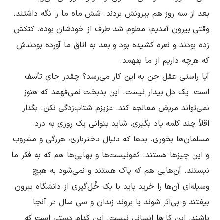
بعد از سه روز هم بیرونش بردند. شش ماه ما را نگه داشتند. 
وقتى بیرون آمدیم، معلوم شد طرف از خودشان بوده. کتکش 
زده بودند و نعره کشیده بود و بعد به اتاق ما آورده بودندش 
آیا راستى عقل جن به این کار مى‌رسد؟ چقدر جاى تأسف 
است. یک دل بیدار نیست. این بدبخت نمى‌فهمد که هنوز 
نمى‌تواند مریض معالجه کند. عزیزم شتاب‌زدگى نکن. بگذار 
اقلاً چند کلمه یاد بگیرى، شاید بتوانى یک روزى به درد 
مسلمان‌ها بخورى. بدها که دنبال دختربازى، هرزگى و مشروب 
و این چیزها هستند. کمونیست‌ها و بهایى‌ها هم که به فکر ما 
نیستند. آن‌هایى هم که پاک هستند و نمى‌شود به هیچ 
وسیله‌اى آن‌ها را خرید باید با یک خُل‌گیرى از دانشگاه بیرون 
بیفتند و بى‌اثر شوند یا بروند زندان و سى سال در آنجا 
باشند. این کارها انسانى نیست. این کدام دستى است که 