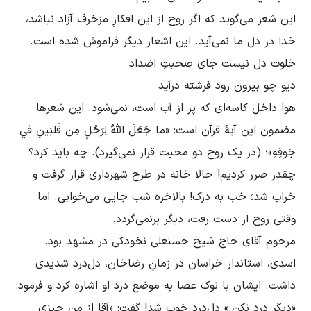
این شعر می‌گوید که اگر روح از این افکارِ مزخرف آزاد نباشد، 
هوا داخل کاسه‌ای که پر از آب است، نمی‌شود. این شعرها 
مضمون این آیۀ قرآن است: «ما جَعَلَ اللّهُ لِرَجُلٍ مِن قَلبَينِ في 
جَوفِهِ»؛ (در یک روح دو محبت قرار نمی‌گیرد). چه باید کرد؟ 
چقدر ضرر کردیم! حالا خانه در طرح شهرداری قرار گرفت و 
خراب شد؛ خب به درک! بالاخره شب جایی می‌خوابی. اما 
مرحوم آقای حاج شیخ حسنعلی نخودکی در مشهد بود. 
اسدی، استاندار خراسان در زمانِ رضاخان، دل‌درد شدیدی 
داشت. ایشان با نوک عصا به موضع درد او اشاره کرد و فرمود: 
«دیگر درد نکن.» دل‌درد خوب شد! گفت: «آقا از من چیزی 