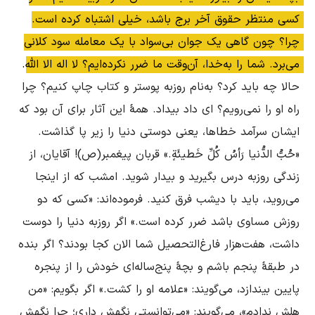
کسی منتظر حقوق آخر برج باشد، خیلی اشتباه کرده است. 
چرا؟ چون گاهی یک جوان بی‌سواد با یک معامله سود کلانی 
می‌برد. شما را به‌خدا، آن‌وقت ما ضرر نکرده‌ایم؟ لا اله الا الله.
حالا چه باید کرد؟ به‌نام روزبه پوستر و کتاب چاپ کنیم؟ چرا 
راه او را نمی‌رویم؟ ای داد‌ بیداد. همۀ این آثار برای آن بود که 
ایشان سرآمد خطاها، یعنی دوستی دنیا را زیر پا گذاشت. 
«حُبُّ الدُّنیا رَأسُ کُلِّ خَطیئَةٍ.» قربان پیغمبر(ص)! آقایان، از 
زندگی روزبه درس بگیرید و بیدار شوید. امشب که از اینجا 
می‌روید، باید با دیشب فرق کنید. فرموده‌اند: «کسی که دو 
روزش مساوی باشد ضرر کرده است.» اگر روزبه دنیا را دوست 
داشت، هفت‌هزار فارغ‌التحصیل شما الان کجا بودند؟ اگر بنده 
در طبقۀ پنجم باشم و بچۀ پنج‌ساله‌ای خودش را از پنجره 
پایین بیندازد، می‌گویند: «علامه او را کشت.» اگر بگویم: «من 
هلش ندادم»، می‌گویند: «می‌توانستی نگهش داری؛ چرا نگهش 