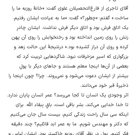
آقای تاجری از فارغ‌التحصیلان علوی گفت: «خانۀ روزبه ما را 
ساخت.» گفتم: «چطور؟» گفت: «ما به عیادت ایشان رفتیم. 
یک اتاق فرش بود و اتاق دیگر فرش نداشت. ایشان چادرِ 
زنش را روی زمین انداخته بود و رختخوابش را روی آن پهن 
کرده و روی آن دراز کشیده بود.» درنتیجۀ این حالت زهد و 
بزرگواری که اسیرِ مزخرفات نبود، شاگرد‌هایی تربیت کرد که 
بعضی از آن‌ها اینجا معلم هستند و جاهای دیگر با پولِ 
بیشتر از ایشان دعوت می‌شود و نمی‌روند. چرا؟ چون اینجا را 
اثر وجودی یک انسان تا کجا می‌رسد؟ عمر انسان پایان ندارد. 
تا خدا خدایی می‌کند، بشر باقی است، باقٍ بِبقاء الله. برای 
اینکه سی سال راحت زندگی کنیم، بیست سال جان می‌کنیم 
که دکتر و مهندس شویم. ما به عمر ابد قائلیم؟ چند دقیقه 
فکر کنیم. پول در نظر آقای روزبه خاکستر بود. ایشان لباس و 