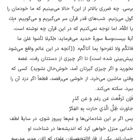
برسی. چه ضرری بالاتر از این؟ حالا می‌بینیم که ما خودمان را 
گول می‌زنیم. شب‌های قدر قرآن سر می‌گیریم و می‌گوییم: «بِكَ 
یا اللّهُ»، اما توجه نمی‌کنیم که در این قرآن چه نوشته است. 
آیۀ بیست‌‌وسۀ سورۀ حدید می‌فرماید: «لِکَیلا تَأسَوا عَلیٰ ما 
فاتَکُم وَلا تَفرَحوا بِما آتاکُم». ((آنچه در این عالم واقع می‌شود 
پیش‌بینی شده است) تا اگر چیزی از دستتان رفت، غصه 
نخورید و اگر چیزی گیرتان آمد، خوش‌حال نشوید). کسی که 
وقتی ماشین می‌خرد، از خوشی می‌رقصد، قطعاً اگر دزد آن ‌را 
پس اگر بر این شادمانی‌ها و غم‌ها پیروز شوی، در سایۀ لطف 
خدایی منزل خواهی کرد که اندیشه‌ها در شناخت او 
حیران‌اند. یکی از فارغ‌التحصیلان علوی که الان مدیر مدرسه 