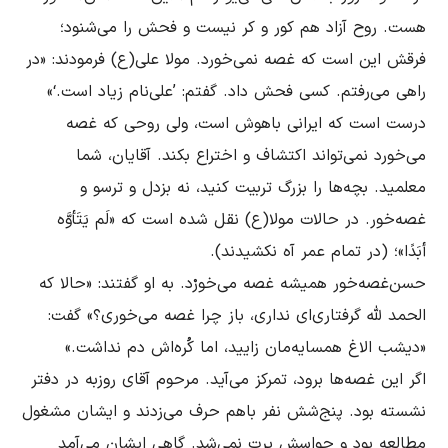
هست. روح آزاد هم کور و کر نیست و فحش را می‌شنود؛ 
فرقش این است که غصه نمی‌خورد. مولا علی(ع) ‌فرمودند: «در 
درست است که ایرانی باهوش است، ولی روحی که غصه 
می‌خورد نمی‌تواند اکتشاف و اختراع بکند. آقایان، شما 
معلمید. بچه‌ها را بزرگ تربیت کنید، نه بزدل و ترسو و 
غصه‌خور. در حالات مولا(ع) نقل شده است که «لَم یَتَأوَّه 
حسن‌غصه‌خور همیشه غصه می‌خورْد. به او گفتند: «حالا که 
الحمد لله گرفتاری‌ای نداری، باز چرا غصه می‌خوری؟» گفت: 
اگر این غصه‌ها برود، تمرکز می‌آید. مرحوم آقای روزبه در دفتر 
نشسته بود. پنج‌شش نفر باهم حرف می‌زدند و ایشان مشغول 
مطالعه بود و حواسش پرت نمی‌شد. گاهی ایشان می‌آمد 