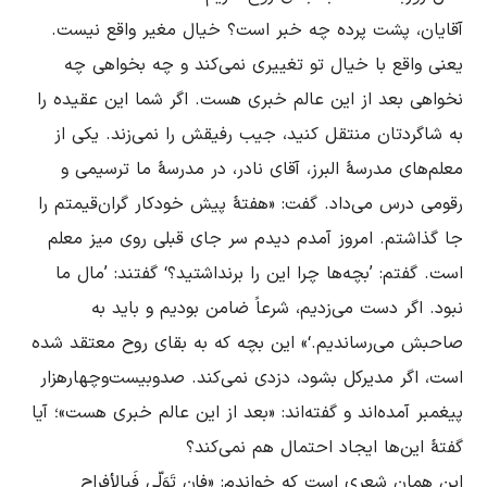
آقایان، پشت پرده چه خبر است؟ خیال مغیر واقع نیست. 
یعنی واقع با خیال تو تغییری نمی‌کند و چه بخواهی چه 
نخواهی بعد از این عالم خبری هست. اگر شما این عقیده را 
به شاگردتان منتقل کنید، جیب رفیقش را نمی‌زند. یکی از 
معلم‌های مدرسۀ البرز، آقای نادر، در مدرسۀ ما ترسیمی و 
رقومی درس می‌داد. گفت: «هفتۀ پیش خودکار گران‌قیمتم را 
جا گذاشتم. امروز آمدم دیدم سر جای قبلی روی میز معلم 
است. گفتم: ’بچه‌ها چرا این را برنداشتید؟‘ گفتند: ’مال ما 
نبود. اگر دست می‌زدیم، شرعاً ضامن بودیم و باید به 
صاحبش می‌رساندیم.‘» این بچه که به بقای روح معتقد شده 
است، اگر مدیرکل بشود، دزدی نمی‌کند. صدوبیست‌وچهارهزار 
پیغمبر آمده‌اند و گفته‌اند: «بعد از این عالم خبری هست»؛ آیا 
این همان شعری است که خواندم: «فإن تَوَلّی فَبِالأفراحِ 