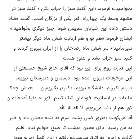
بخواهید.» فرمود: «این گنبد سبز را خراب نکن.» گنبد سبز در 
مشهد وسط یک چهارراه، قبر یکی از بزرگان است. گفت: «شاه 
دستور داده این خیابان تعریض شود. چیز دیگری بخواهید.» 
ایشان فرمود: «هم تو و هم اربابت شش ماه دیگر بیشتر 
نمی‌مانید!» سر شش ماه رضاخان را از ایران بیرون کردند و 
این قدرت روح برای این بود که آقای حاج شیخ حسنعلی از 
این مزخرفات بیرون آمده بود. دبستان و دبیرستان برویم، 
ما باید در انسانیت خودمان شک کنیم. کور به دنیا آمده‌ایم و 
آقا می‌گوید: «دیروز کسی پشت سرم به بنده فحش داد و خبر 
به من رسید. برای همین دیشب تا صبح خوابم نبرد. قلبم 
گرفت و امروز به اتاق سی‌سی‌یو رفتم.» این کلمۀ «من» هنوز 